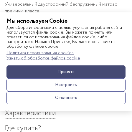
Универсальный двусторонний беспружинный матрас
премиум-класса.
Мы используем Cookie
В модели используется сочетание классических
Для сбора информации с целью улучшения работы сайта
натуральных материалов: анатомического латекса и
используются файлы cookie. Вы можете принять или
отказаться от использования файлов cookie, либо
латексированной кокосовой койры. Они признаны
настроить их. Нажав «Принять», Вы даете согласие на
одними из лучших наполнителей для детских (и не
обработку файлов cookie.
только) матрасов благодаря упругости, гигиеничности,
Политика использования cookies
Узнать об обработке файлов cookie
долговечности и естественной вентилируемости.
Плотная кокосовая койра обеспечивает надежную
Принять
Показать полностью
поддержку формирующегося позвоночника
Настроить
новорожденного, а латекс благодаря способности
подстраиваться под форму тела распределяет нагрузку и
Отклонить
дарит дополнительный комфорт. На этой стороне мы
рекомендуем спать после года.
Характеристики
Сочетание натуральных материалов наполнителей и
чехла с содержанием волокна алоэ вера позволяет
Где купить?