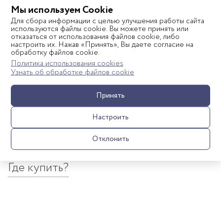
- Двусторонний: жесткий (при этом стеганый чехол дает
Мы используем Cookie
дополнительное ощущение комфорта), упругий
Для сбора информации с целью улучшения работы сайта
(умеренно жесткая сторона для детей от года).
используются файлы cookie. Вы можете принять или
отказаться от использования файлов cookie, либо
настроить их. Нажав «Принять», Вы даете согласие на
- Гипоаллергенный! Наполнители матраса получили
обработку файлов cookie.
немецкий сертификат качества Oeko-Texstandard 100
Политика использования cookies
Узнать об обработке файлов cookie
class 1 (самый высокий класс безопасности).Слои
Показать полностью
скреплены гипоаллергенным составом Simalfa
Принять
(Швейцария) на водной основе, он не имеет запаха и
абсолютно экологичен. Матрас имеет сертификат
Настроить
соответствия Таможенного союза.
Отклонить
Характеристики
- Дышащий. Матрас прекрасно вентилируется, быстро
сохнет и не впитывает запахи.
Где купить?
- Молния с трех сторон — так чехол гораздо легче
снимать, стирать и надевать обратно.