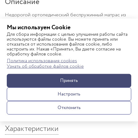
Описание
Недорогой ортопедический беспружинный матрас из
экологически чистых материалов. Основа матраса –
Мы используем Cookie
плита из гипоаллергенного, прекрасно сохраняющего
Для сбора информации с целью улучшения работы сайта
форму материала - Hollcon Plus. В качестве
используются файлы cookie. Вы можете принять или
настилочного материала с обеих сторон – кокосовая
отказаться от использования файлов cookie, либо
настроить их. Нажав «Принять», Вы даете согласие на
койра, придающая матрасу жесткость. Оба наполнителя –
обработку файлов cookie.
холлкон и латексированная кокосовая койра –
Политика использования cookies
совершенно не впитывают влагу и запахи, не вызывают
Узнать об обработке файлов cookie
аллергии, создают прекрасный микроклимат. Чехол
выполнен из бязи (100% хлопок) с оригинальными
Принять
детскими рисунками. Модель рекомендуется детям от 0
Показать полностью
до 3 лет.
Настроить
Отклонить
Характеристики