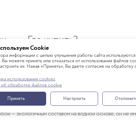
ки
Где купить?
спользуем Cookie
бора информации с целью улучшения работы сайта используются
. Вы можете принять или отказаться от использования файлов coo
й беспружинный матрас на основе материалов повышенно
астроить их. Нажав «Принять», Вы даете согласие на обработку
.
ка использования cookies
 об обработке файлов cookie
дов, адаптирована под ребенка от 3 до 7-10 лет. Подходи
Принять
Настроить
Отклонит
спешно прошел испытания по 16 критериям (например, на
ой — экологичным составом на водной основе, он не име