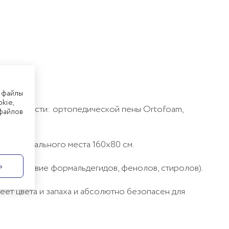
 файлы
kie,
й упругости: ортопедической пены Ortofoam,
 файлов
т для спального места 160х80 см.
ь
 отсутствие формальдегидов, фенолов, стиролов).
ет цвета и запаха и абсолютно безопасен для