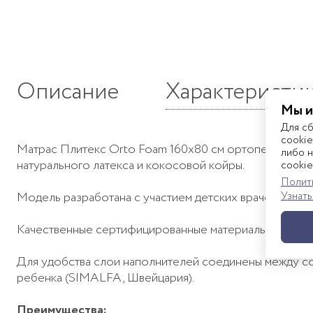
Описание
Характеристи
Мы и
Для с
cookie
Матрас Плитекс Orto Foam 160x80 см ортопедически
либо н
натурального латекса и кокосовой койры.
cookie
Полити
Узнать
Модель разработана с участием детских врачей-ортопе
Качественные сертифицированные материалы. Матрас у
Для удобства слои наполнителей соединены между соб
ребенка (SIMALFA, Швейцария).
Преимущества: