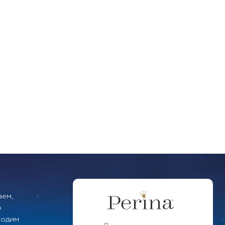
аем,
о
водим