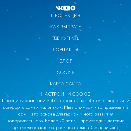
ребенка, позволяя мышцам максимально расслабиться.
Латекс - это натуральный материал, эластичный, упругий,
ПРОДУКЦИЯ
долговечный, не накапливает пыль, не подвержен
развитию бактерий, пористая структура создает
КАК ВЫБРАТЬ
идеальную вентиляцию.
ГДЕ КУПИТЬ
Airotek - защитный слой
КОНТАКТЫ
Нетканый, экологически чистый гипоаллергенный
БЛОГ
материал, который используется в качестве
настилочного и препятствует миграции кокосовых
COOKIE
волокон. Он удерживает тепло, хорошо вентилируется и
КАРТА САЙТА
вместе с тем создает дополнительный комфорт.
НАСТРОЙКИ COOKIE
Состав Simalfa - безопасный материал
Принципы компании Plitex строятся на заботе о здоровье и
комфорте самых маленьких. Мы понимаем, что правильный
Слои матраса скреплены специальным экологичным
сон — это основа для гармоничного развития
составом Simalfa (производство Швейцария). Состав на
новорожденного. Более 20 лет мы производим детские
водной основе, без запаха, гипоаллергенен, не содержит
ортопедические матрасы, которые обеспечивают